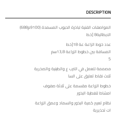
DESCRIPTION
المواصفات الفنية لباذرة الحبوب المسمدة (9100م688)
الايطالية8 [خط
عدد خوط الزاعة عة 18[خط
المسافة بين خطوط الزراعة 13,8سم
5
مصممة للعمل في الترب ع والطينية والصخرية
ثلاث نقاط تعليق على السا
خطوط الزراعة مقسمة على ثلاثة صفوف
امشاط لتغطية البذور
نظام تعيير كمية البذور والسماد وعمق الزراعة
ات تحذيرية