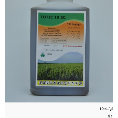
توتيك 10
$
1