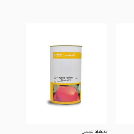
طماطة شمس