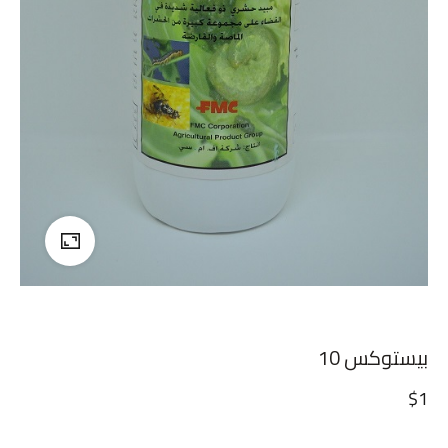
بيستوكس 10
$
1