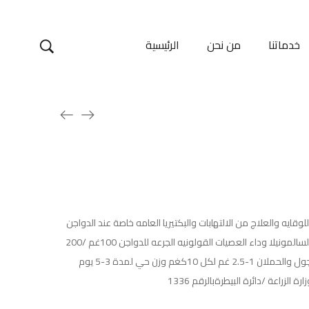
خدماتنا
من نحن
الرئيسية
امبسلين 20% يستخدم للوقايه والعلاج من الالتهابات والبكتيريا العامه خاصة عند الدواجن
والعجول يوصف خصيصا لمعالجة داء السالمونيلا وداء العصيات القولونيه الجرعه للدواجن 100غم /200
لتر في ماء الشرب لمدة 3-5 يوم وللعجول والحملان 1-2.5 غم لكل 10كغم وزن حي لمدة 3-5 يوم