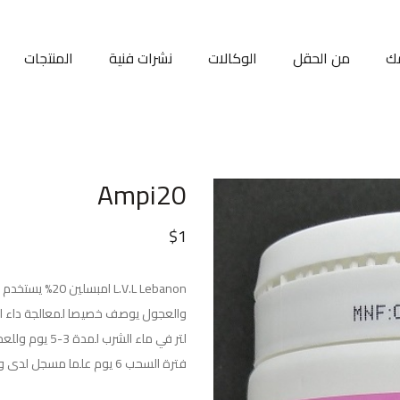
ك
من الحقل
الوكالات
نشرات فنية
المنتجات
Ampi20
$
1
L.V.L Lebanon 
فترة السحب 6 يوم علما مسجل لدى وزارة الزراعة /دائرة البيطرةبالرقم 1336