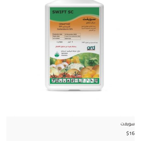
سويفت
$
16