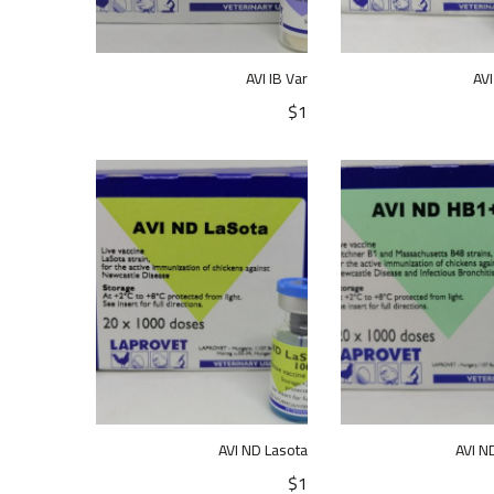
AVI IB Var
AVI
$
1
AVI ND Lasota
AVI N
$
1