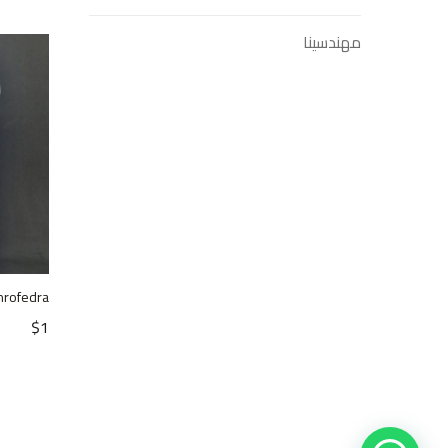
مهندسينا
nrofedra
$
1