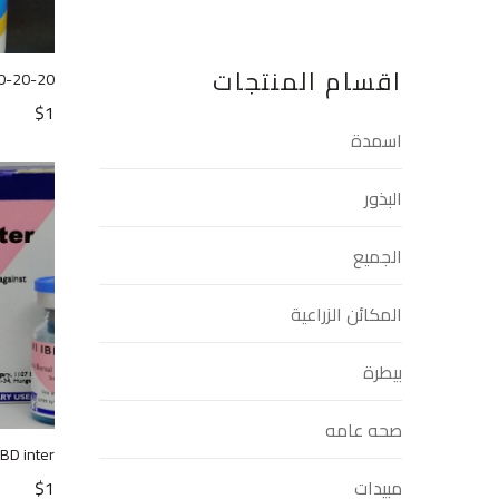
اقسام المنتجات
0-20-20
$
1
اسمدة
البذور
الجميع
المكائن الزراعية
بيطرة
صحه عامه
IBD inter
$
1
مبيدات