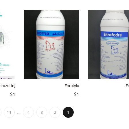
nrozol inj
Enrotylo
E
$
1
$
1
11
…
4
3
2
1