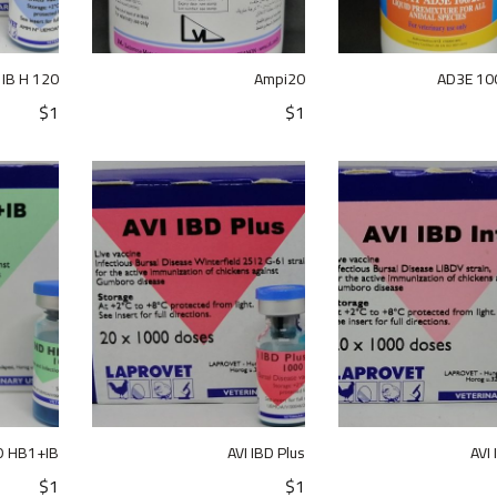
 IB H 120
Ampi20
AD3E 10
$
1
$
1
D HB1+IB
AVI IBD Plus
AVI 
$
1
$
1