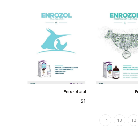
Enrozol oral
E
$
1
13
12